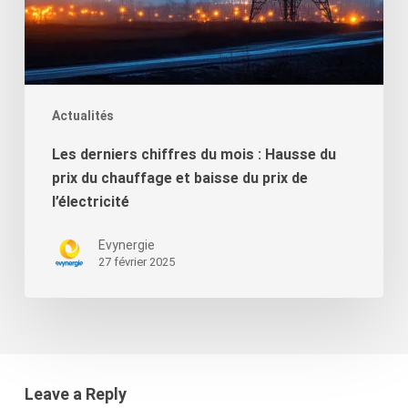
et
baisse
du
prix
de
Actualités
l’électricité
Les derniers chiffres du mois : Hausse du
prix du chauffage et baisse du prix de
l’électricité
Evynergie
27 février 2025
Leave a Reply