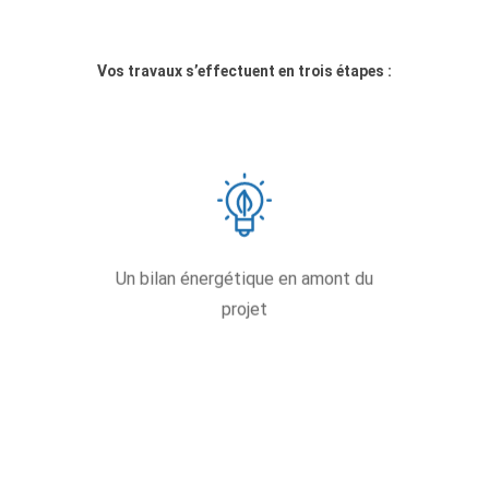
Vos travaux s’effectuent en trois étapes :
L’audit permet de définir la classe
énergétique de votre maison et de
fixer une liste de travaux nécessaire à
Un bilan énergétique en amont du
l’amélioration des performances, ainsi
que leur priorité.
projet