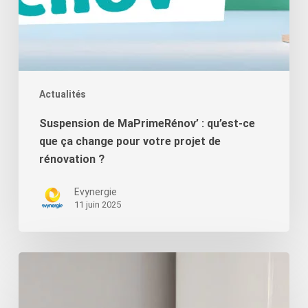
projet
de
rénovation
?
Actualités
Suspension de MaPrimeRénov’ : qu’est-ce
que ça change pour votre projet de
rénovation ?
Evynergie
11 juin 2025
La
fin
des