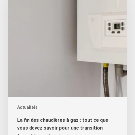
chaudières
à
gaz
:
tout
ce
que
vous
devez
savoir
pour
une
transition
Actualités
énergétique
La fin des chaudières à gaz : tout ce que
réussie
vous devez savoir pour une transition