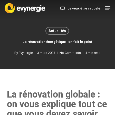
Skip
Menu
Men
Je veux être rappelé
to
main
content
Actualités
La rénovation énergétique : on fait le point
By
Evynergie
3 mars 2023
No Comments
4 min read
La rénovation globale :
on vous explique tout ce
que vous devez savoir…