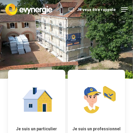
Skip
Je veux être rappelé
to
main
content
Je suis un particulier
Je suis un professionnel