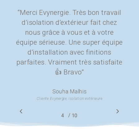
“
Merci Evynergie. Très bon travail
d’isolation d’extérieur fait chez
nous grâce à vous et à votre
équipe sérieuse. Une super équipe
d’installation avec finitions
parfaites. Vraiment très satisfaite
👍 Bravo
”
Souha Malhis
Cliente Evynergie, isolation extérieure
/
1
2
3
4
5
10
6
7
8
9
10