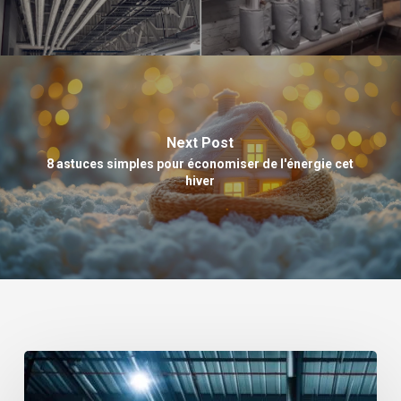
Next Post
8 astuces simples pour économiser de l'énergie cet
hiver
Pourquoi
installer