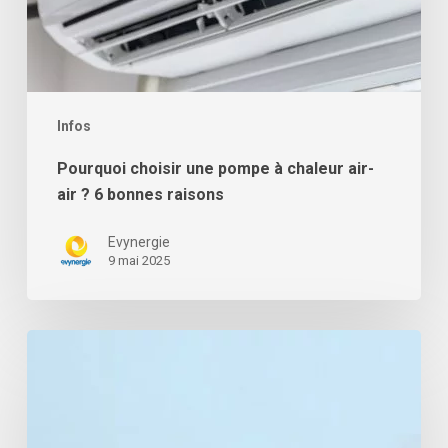
raisons
Infos
Pourquoi choisir une pompe à chaleur air-
air ? 6 bonnes raisons
Evynergie
9 mai 2025
Comment
bénéficier
d’une
exonération