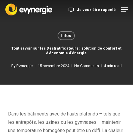
Skip
Menu
Men
Je veux être rappelé
to
main
content
Infos
Tout savoir sur les Destratificateurs : solution de confort et
d’économie d’énergie
By
Evynergie
15 novembre 2024
No Comments
4 min read
Dans
les
bâtiments
avec
de
hauts
plafonds
–
tels
que
les
entrepôts,
les
usines
ou
les
gymnases
–
maintenir
une
température
homogène
peut
être
un
défi.
La
chaleur