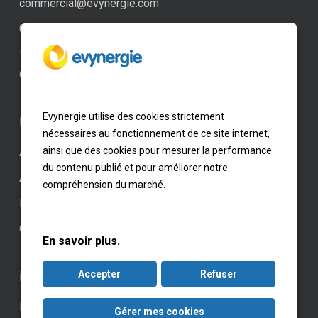
commercial@evynergie.com
04 69 84 22 22
152 grande rue de saint clair
69300 Caluire et Cuire
Evynergie utilise des cookies strictement
Liens rapide
nécessaires au fonctionnement de ce site internet,
ainsi que des cookies pour mesurer la performance
Accueil
du contenu publié et pour améliorer notre
Actualités
compréhension du marché.
Professionnel
Contact
En savoir plus.
Accepter
Refuser
informations
Paramètres des cookies
Gérer mes cookies