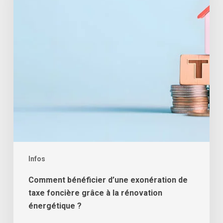
de
taxe
foncière
grâce
à
la
rénovation
énergétique
?
Infos
Comment bénéficier d’une exonération de
taxe foncière grâce à la rénovation
énergétique ?