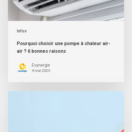
Infos
Pourquoi choisir une pompe à chaleur air-
air ? 6 bonnes raisons
Evynergie
9 mai 2025
Comment
bénéficier
d’une
exonération
de