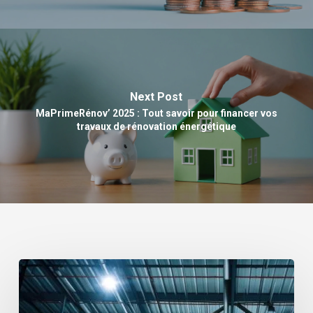
Next Post
MaPrimeRénov’ 2025 : Tout savoir pour financer vos
travaux de rénovation énergétique
Pourquoi
installer
un