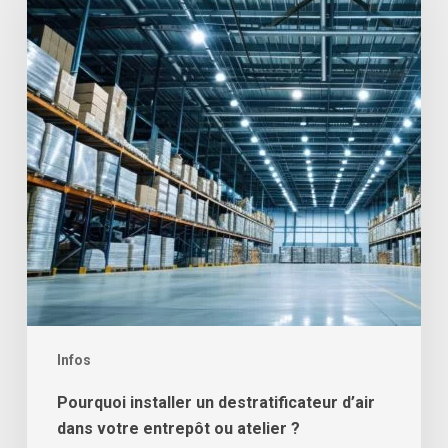
destratificateur
d’air
dans
votre
entrepôt
ou
atelier
?
Infos
Pourquoi installer un destratificateur d’air
dans votre entrepôt ou atelier ?