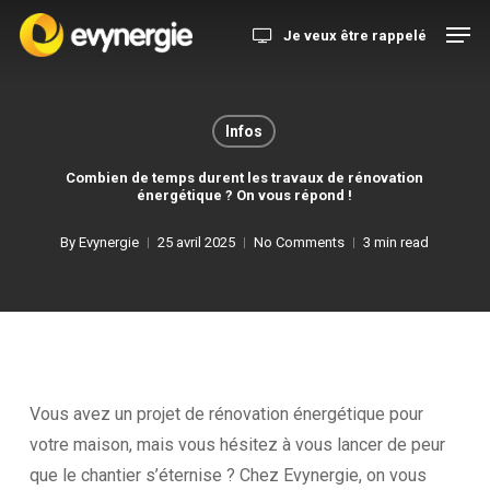
Skip
Menu
Men
Je veux être rappelé
to
main
content
Infos
Combien de temps durent les travaux de rénovation
énergétique ? On vous répond !
By
Evynergie
25 avril 2025
No Comments
3 min read
Vous avez un projet de rénovation énergétique pour
votre maison, mais vous hésitez à vous lancer de peur
que le chantier s’éternise ? Chez Evynergie, on vous