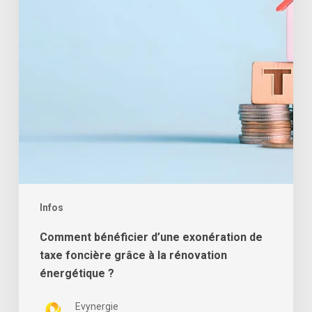
taxe
foncière
grâce
à
la
rénovation
énergétique
?
Infos
Comment bénéficier d’une exonération de
taxe foncière grâce à la rénovation
énergétique ?
Evynergie