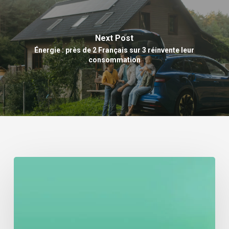
Next Post
Énergie : près de 2 Français sur 3 réinvente leur
consommation
Suspension
de
MaPrimeRénov’
:
qu’est-