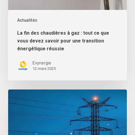
pour
une
transition
Actualités
énergétique
La fin des chaudières à gaz : tout ce que
réussie
vous devez savoir pour une transition
énergétique réussie
Evynergie
12 mars 2025
Les
derniers
chiffres
du
mois