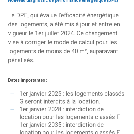
Nouveau
diagnostic
de
performance
énergétique
(DPE)
Le
DPE,
qui
évalue
l’efficacité
énergétique
des
logements,
a
été
mis
à
jour
et
entre
en
vigueur
le
1er
juillet
2024.
Ce
changement
vise
à
corriger
le
mode
de
calcul
pour
les
logements
de
moins
de
40
m²,
auparavant
pénalisés.
Dates
importantes
:
1er janvier 2025 : les logements classés
G seront interdits à la location.
1er janvier 2028 : interdiction de
location pour les logements classés F.
1er janvier 2035 : interdiction de
location pour les logements classés E.