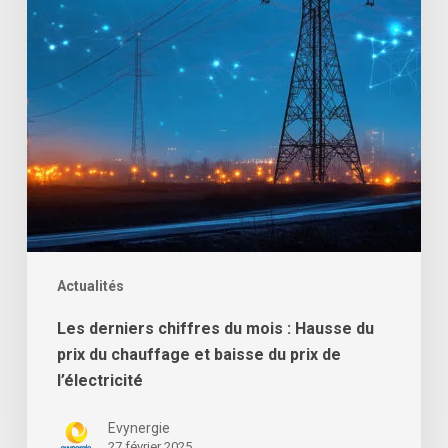
:
Hausse
du
prix
du
chauffage
et
baisse
du
prix
de
Actualités
l’électricité
Les derniers chiffres du mois : Hausse du
prix du chauffage et baisse du prix de
l’électricité
Evynergie
27 février 2025