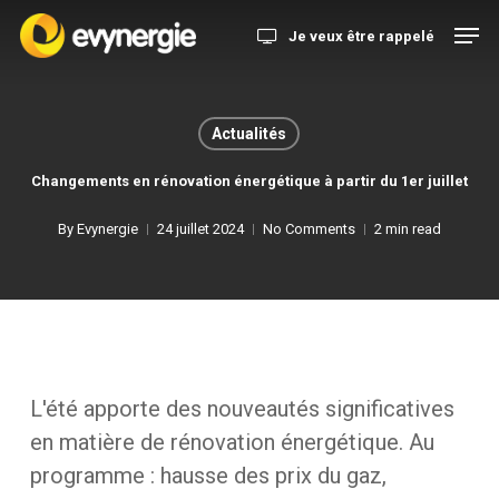
Skip
Menu
Men
Je veux être rappelé
to
main
content
Actualités
Changements en rénovation énergétique à partir du 1er juillet
By
Evynergie
24 juillet 2024
No Comments
2 min read
L'été
apporte
des
nouveautés
significatives
en
matière
de
rénovation
énergétique.
Au
programme
:
hausse
des
prix
du
gaz,