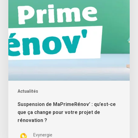
ce
que
ça
change
pour
votre
projet
de
rénovation
?
Actualités
Suspension de MaPrimeRénov’ : qu’est-ce
que ça change pour votre projet de
rénovation ?
Evynergie