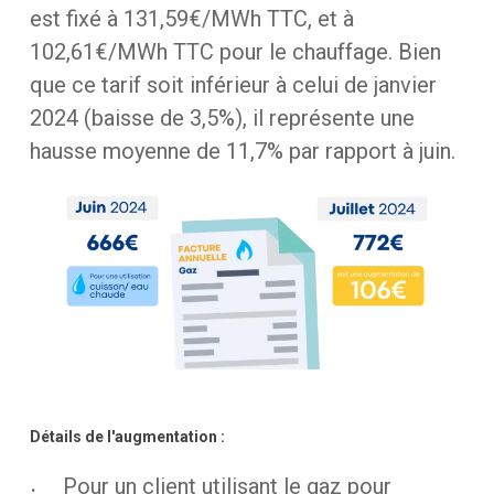
est
fixé
à
131,59€/MWh
TTC,
et
à
102,61€/MWh
TTC
pour
le
chauffage. Bien
que
ce
tarif
soit
inférieur
à
celui
de
janvier
2024
(baisse
de
3,5%),
il
représente
une
hausse
moyenne
de
11,7%
par
rapport
à
juin.
Détails
de
l'augmentation
:
Pour un client utilisant le gaz pour