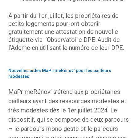
À partir du 1er juillet, les propriétaires de
petits logements pourront obtenir
gratuitement une attestation de nouvelle
étiquette via l’Observatoire DPE-Audit de
l’Ademe en utilisant le numéro de leur DPE.
Nouvelles
aides
MaPrimeRénov’
pour
les
bailleurs
modestes
MaPrimeRénov’
s’étend
aux
propriétaires
bailleurs
ayant
des
ressources
modestes
et
très
modestes
dès
le
1er
juillet
2024.
Le
dispositif,
qui
se
compose
de
deux
parcours
–
le
parcours
mono
geste
et
le
parcours
accompagné
–
était
auparavant
réservé
aux