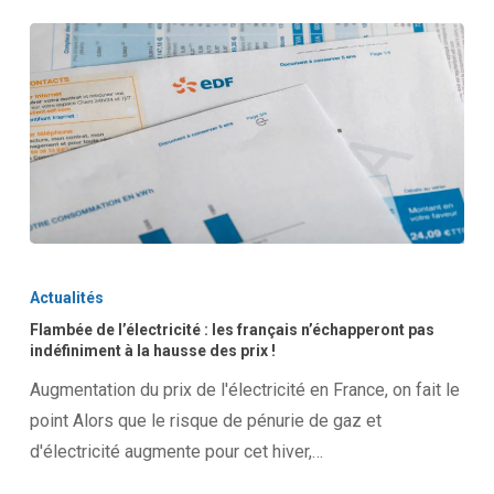
Flambée
de
Actualités
l’électricité
Flambée de l’électricité : les français n’échapperont pas
:
indéfiniment à la hausse des prix !
les
Augmentation du prix de l'électricité en France, on fait le
français
point Alors que le risque de pénurie de gaz et
n’échapperont
d'électricité augmente pour cet hiver,…
pas