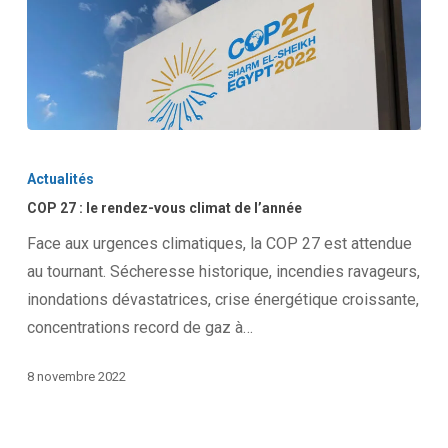
COP
27
Actualités
:
COP 27 : le rendez-vous climat de l’année
le
Face aux urgences climatiques, la COP 27 est attendue
rendez-
au tournant. Sécheresse historique, incendies ravageurs,
vous
inondations dévastatrices, crise énergétique croissante,
climat
concentrations record de gaz à…
de
l’année
8 novembre 2022