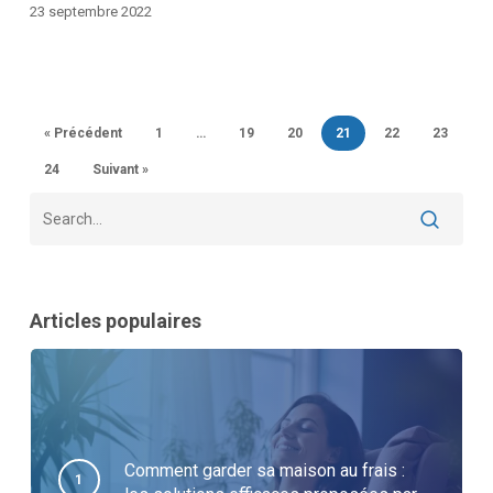
indéfiniment
23 septembre 2022
à
la
hausse
des
« Précédent
1
…
19
20
21
22
23
prix
24
Suivant »
!
Articles populaires
Comment garder sa maison au frais :