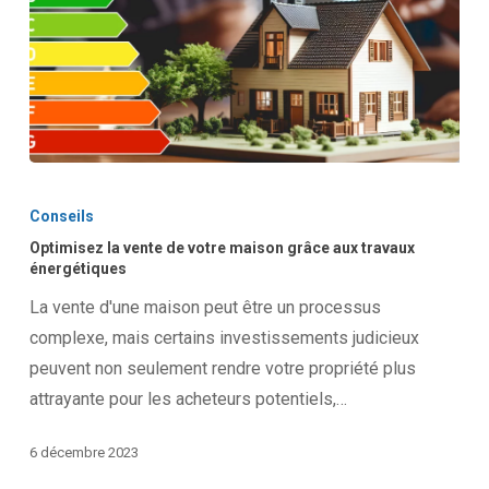
Optimisez
la
Conseils
vente
Optimisez la vente de votre maison grâce aux travaux
de
énergétiques
votre
La vente d'une maison peut être un processus
maison
complexe, mais certains investissements judicieux
grâce
peuvent non seulement rendre votre propriété plus
aux
attrayante pour les acheteurs potentiels,…
travaux
énergétiques
6 décembre 2023