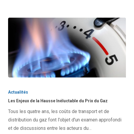
Les
Enjeux
Actualités
de
Les Enjeux de la Hausse Inéluctable du Prix du Gaz
la
Tous les quatre ans, les coûts de transport et de
Hausse
distribution du gaz font l'objet d'un examen approfondi
Inéluctable
et de discussions entre les acteurs du…
du